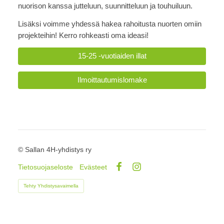
nuorison kanssa jutteluun, suunnitteluun ja touhuiluun.
Lisäksi voimme yhdessä hakea rahoitusta nuorten omiin
projekteihin! Kerro rohkeasti oma ideasi!
15-25 -vuotiaiden illat
Ilmoittautumislomake
©
Sallan 4H-yhdistys ry
Tietosuojaseloste
Evästeet
Facebook
Instagram
Tehty Yhdistysavaimella