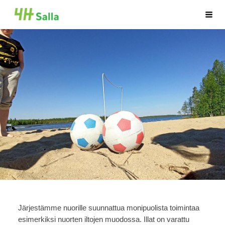
Siirry
Sallan 4H-yhdistys ry
Haku
sivun
sisältöön
Järjestämme nuorille suunnattua monipuolista toimintaa
esimerkiksi nuorten iltojen muodossa. Illat on varattu