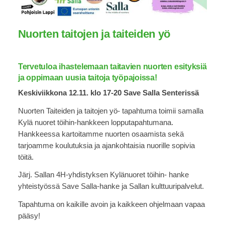
Nuorten taitojen ja taiteiden yö
Tervetuloa ihastelemaan taitavien nuorten esityksiä
ja oppimaan uusia taitoja työpajoissa!
Keskiviikkona 12.11. klo 17-20 Save Salla Senterissä
Nuorten Taiteiden ja taitojen yö- tapahtuma toimii samalla
Kylä nuoret töihin-hankkeen lopputapahtumana.
Hankkeessa kartoitamme nuorten osaamista sekä
tarjoamme koulutuksia ja ajankohtaisia nuorille sopivia
töitä.
Järj. Sallan 4H-yhdistyksen Kylänuoret töihin- hanke
yhteistyössä Save Salla-hanke ja Sallan kulttuuripalvelut.
Tapahtuma on kaikille avoin ja kaikkeen ohjelmaan vapaa
pääsy!